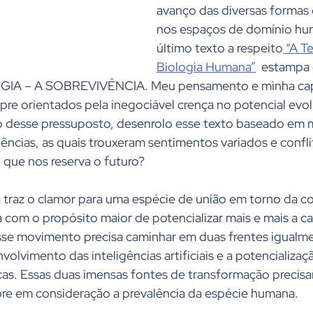
avanço das diversas formas 
nos espaços de domínio hu
último texto a respeito
 “A T
Biologia Humana”
  estampa 
 – A SOBREVIVÊNCIA. Meu pensamento e minha cap
re orientados pela inegociável crença no potencial evol
o desse pressuposto, desenrolo esse texto baseado em m
ências, as quais trouxeram sentimentos variados e confl
o que nos reserva o futuro?
 traz o clamor para uma espécie de união em torno da c
com o propósito maior de potencializar mais e mais a c
sse movimento precisa caminhar em duas frentes igualm
olvimento das inteligências artificiais e a potencializaç
icas. Essas duas imensas fontes de transformação precis
pre em consideração a prevalência da espécie humana.