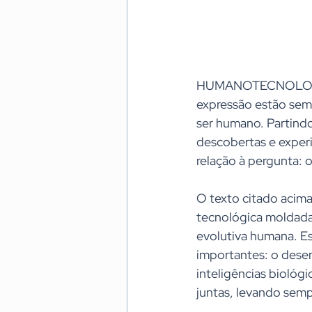
HUMANOTECNOLOGIA
expressão estão semp
ser humano. Partind
descobertas e experi
relação à pergunta: 
O texto citado acima
tecnológica moldada 
evolutiva humana. E
importantes: o desenv
inteligências biológ
juntas, levando sem