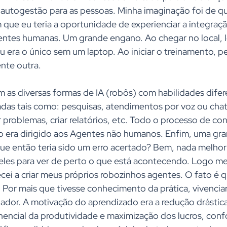
autogestão para as pessoas. Minha imaginação foi de qu
ue eu teria a oportunidade de experienciar a integraç
ntes humanas. Um grande engano. Ao chegar no local, l
u era o único sem um laptop. Ao iniciar o treinamento, pe
nte outra. 
 as diversas formas de IA (robôs) com habilidades difer
iadas tais como: pesquisas, atendimentos por voz ou chat
 problemas, criar relatórios, etc. Todo o processo de con
to era dirigido aos Agentes não humanos. Enfim, uma gr
ue então teria sido um erro acertado? Bem, nada melhor
 deles para ver de perto o que está acontecendo. Logo 
ei a criar meus próprios robozinhos agentes. O fato é qu
 Por mais que tivesse conhecimento da prática, vivenciar
ador. A motivação do aprendizado era a redução drástic
encial da produtividade e maximização dos lucros, conf