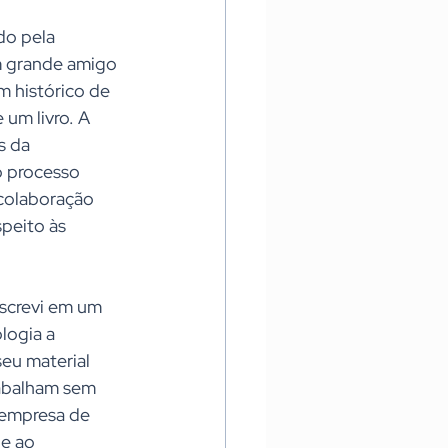
do pela 
m grande amigo 
m histórico de 
um livro. A 
s da 
o processo 
 colaboração 
peito às 
nscrevi em um 
ogia a 
eu material 
rabalham sem 
 empresa de 
e ao 