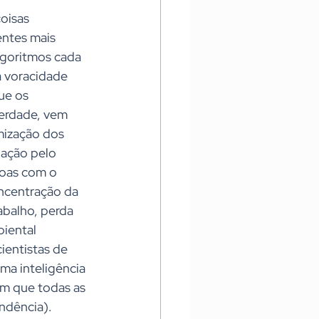
oisas 
entes mais 
lgoritmos cada 
 voracidade 
ue os 
verdade, vem 
mização dos 
nação pelo 
soas com o 
ncentração da 
abalho, perda 
iental 
ientistas de 
ma inteligência 
m que todas as 
ndência).