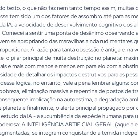
o texto, o que não faz nem tanto tempo assim, muitas c
esse tem sido um dos fatores de assombro até para as m
da IA: a velocidade de desenvolvimento cognitivo dos a
 Comecei a sentir uma ponta de desânimo observando a
em se apropriando das maravilhas ainda rudimentares q
porcionar. A razão para tanta obsessão é antiga e, na 
e, o pilar principal de muita destruição no planeta: maxi
r mais e mais com menos e menos em paralelo com a obsti
sidade de detalhar os impactos destrutivos para as pes
essa lógica, no entanto, vale a pena lembrar alguns: co
obreza, eliminação massiva e repentina de postos de tr
consequente implicação na autoestima, a degradação amb
e planeta e finalmente, o alerta principal propagado por c
 estudo da IA - a sucumbência da espécie humana para u
poderosa: A INTELIGÊNCIA ARTIFICIAL GERAL (aquela e
fragmentadas, se integram conquistando a temida indepe