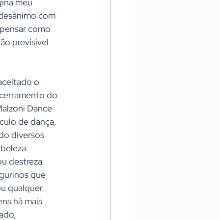
gina meu 
o desânimo com 
 pensar como 
o previsível 
aceitado o 
ncerramento do 
Malzoni Dance 
culo de dança, 
do diversos 
 beleza 
u destreza 
igurinos que 
u qualquer 
ens há mais 
ado, 