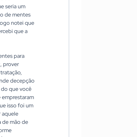
e seria um 
ão de mentes 
ogo notei que 
rcebi que a 
entes para 
, prover 
tratação, 
ande decepção 
 do que você 
me emprestaram 
e isso foi um 
 aquele 
a de mão de 
orme 