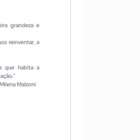
ira grandeza e 
s reinventar, a 
 que habita a 
tação.”
             Milena Malzoni