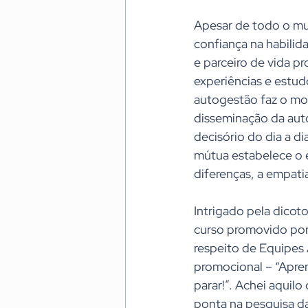
Apesar de todo o mu
confiança na habili
e parceiro de vida p
experiências e estud
autogestão faz o mo
disseminação da aut
decisório do dia a d
mútua estabelece o e
diferenças, a empati
Intrigado pela dicot
curso promovido por
respeito de Equipes
promocional – “Apren
parar!”. Achei aquil
ponta na pesquisa da