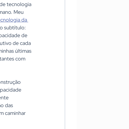
de tecnologia 
mano. Meu 
ecnologia da 
o subtítulo: 
acidade de 
utivo de cada 
inhas últimas 
itantes com 
onstrução 
apacidade 
ente 
ão das 
am caminhar 