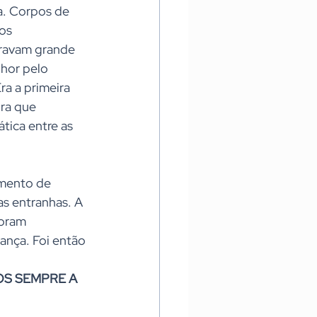
. Corpos de 
os 
travam grande 
hor pelo 
a a primeira 
ra que 
tica entre as 
omento de 
s entranhas. A 
oram 
nça. Foi então 
S SEMPRE A 