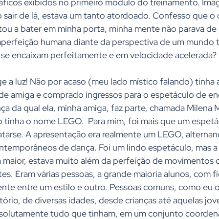
ficos exibidos no primeiro módulo do treinamento. Ima
o sair de lá, estava um tanto atordoado. Confesso que 
ltou a bater em minha porta, minha mente não parava de
mperfeição humana diante da perspectiva de um mundo tã
 se encaixam perfeitamente e em velocidade acelerada?
ge a luz! Não por acaso (meu lado místico falando) tinha 
de amiga e comprado ingressos para o espetáculo de e
ça da qual ela, minha amiga, faz parte, chamada Milena 
o tinha o nome LEGO.  Para mim, foi mais que um espetá
atarse. A apresentação era realmente um LEGO, alternan
contemporâneos de dança. Foi um lindo espetáculo, mas a
a maior, estava muito além da perfeição de movimentos o
tes. Eram várias pessoas, a grande maioria alunos, com f
nte entre um estilo e outro. Pessoas comuns, como eu o
ório, de diversas idades, desde crianças até aquelas jov
bsolutamente tudo que tinham, em um conjunto coorden