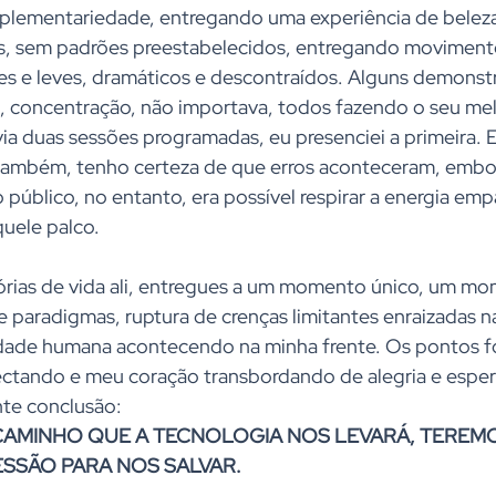
plementariedade, entregando uma experiência de beleza
cos, sem padrões preestabelecidos, entregando moviment
es e leves, dramáticos e descontraídos. Alguns demons
, concentração, não importava, todos fazendo o seu mel
a duas sessões programadas, eu presenciei a primeira. Er
s também, tenho certeza de que erros aconteceram, embo
 público, no entanto, era possível respirar a energia empá
uele palco. 
tórias de vida ali, entregues a um momento único, um m
 paradigmas, ruptura de crenças limitantes enraizadas na
idade humana acontecendo na minha frente. Os pontos f
ctando e meu coração transbordando de alegria e espera
te conclusão: 
CAMINHO QUE A TECNOLOGIA NOS LEVARÁ, TEREMO
SSÃO PARA NOS SALVAR.