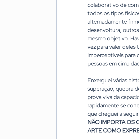
colaborativo de com
todos os tipos físi
alternadamente firm
desenvoltura, outros
mesmo objetivo. Havi
vez para valer dele
imperceptíveis para o
pessoas em cima daq
Enxerguei várias his
superação, quebra de
prova viva da capac
rapidamente se cone
que cheguei a seguin
NÃO IMPORTA OS 
ARTE COMO EXPRE