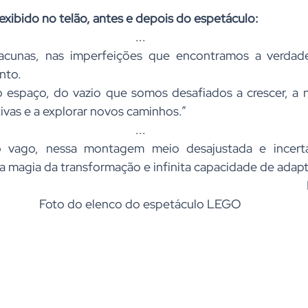
 exibido no telão, antes e depois do espetáculo:
...
lacunas, nas imperfeições que encontramos a verdade
nto.
o espaço, do vazio que somos desafiados a crescer, a no
tivas e a explorar novos caminhos.”
...
o vago, nessa montagem meio desajustada e incerta
 a magia da transformação e infinita capacidade de adap
                                                                                                      
Foto do elenco do espetáculo LEGO