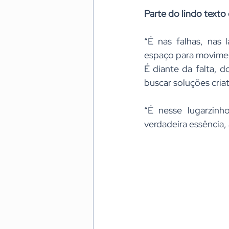
Parte do lindo texto
“É nas falhas, nas 
espaço para movime
É diante da falta, d
buscar soluções cria
“É nesse lugarzinh
verdadeira essência,
                                   