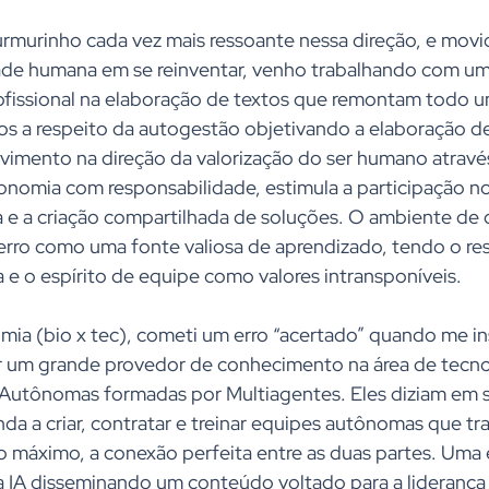
rmurinho cada vez mais ressoante nessa direção, e movi
dade humana em se reinventar, venho trabalhando com u
rofissional na elaboração de textos que remontam todo u
os a respeito da autogestão objetivando a elaboração de 
vimento na direção da valorização do ser humano atravé
onomia com responsabilidade, estimula a participação n
ia e a criação compartilhada de soluções. O ambiente de
rro como uma fonte valiosa de aprendizado, tendo o res
a e o espírito de equipe como valores intransponíveis. 
omia (bio x tec), cometi um erro “acertado” quando me i
 um grande provedor de conhecimento na área de tecnol
 Autônomas formadas por Multiagentes. Eles diziam em s
da a criar, contratar e treinar equipes autônomas que t
o o máximo, a conexão perfeita entre as duas partes. Uma
 IA disseminando um conteúdo voltado para a liderança 