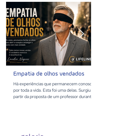
Empatia de olhos vendados
Há experiências que permanecem conosco
por toda a vida. Esta foi uma delas. Surgiu a
partir da proposta de um professor durante o
extraordinário curso de imersão em Design
Thinking que tive o privilégio de participar.
Confesso que minha primeira reação foi de
constrangimento. Poucos instantes depois,
porém, cedi à oportunidade de extrair tudo o
que aquela dinâmica poderia me oferecer.