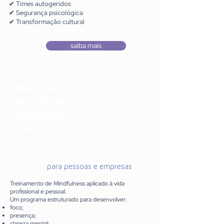
✔ Times autogeridos
✔ Segurança psicológica
✔ Transformação cultural
saiba mais
Mindfulness
para líderes e
profissionais
Programa Habitar o
Presente
para pessoas e empresas
Treinamento de Mindfulness aplicado à vida
profissional e pessoal.
Um programa estruturado para desenvolver:
foco;
presença;
clareza mental;