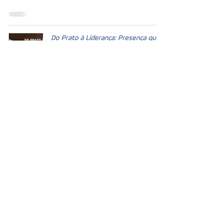
Do Prato à Liderança: Presença que
Nutre
3 min de leitura
Menos é Mais
3 min de leitura
Humanotecnologia: A Arte de Ser
Humano em Tempos de Máquinas
4 min de leitura